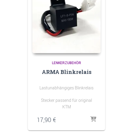
LENKERZUBEHÖR
ARMA Blinkrelais
Lastunabhängiges Blinkrelais
Stecker passend für original
KTM
17,90
€