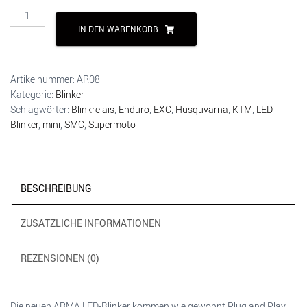
ARMA
LED
IN DEN WARENKORB
Blinker
mini
Menge
Artikelnummer:
AR08
Kategorie:
Blinker
Schlagwörter:
Blinkrelais
,
Enduro
,
EXC
,
Husquvarna
,
KTM
,
LED
Blinker
,
mini
,
SMC
,
Supermoto
BESCHREIBUNG
ZUSÄTZLICHE INFORMATIONEN
REZENSIONEN (0)
Die neuen ARMA LED-Blinker kommen wie gewohnt Plug and Play