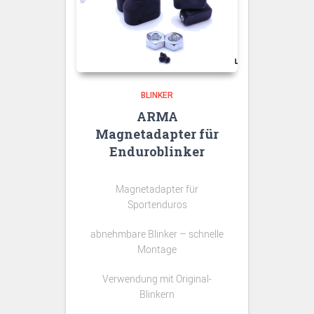
BLINKER
ARMA
Magnetadapter für
Enduroblinker
Magnetadapter für
Sportenduros
abnehmbare Blinker – schnelle
Montage
Verwendung mit Original-
Blinkern