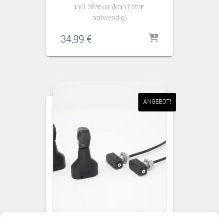
incl. Stecker (kein Löten
notwendig)
34,99
€
ANGEBOT!