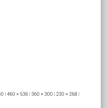
40
|
460 × 536
|
360 × 300
|
230 × 268
|