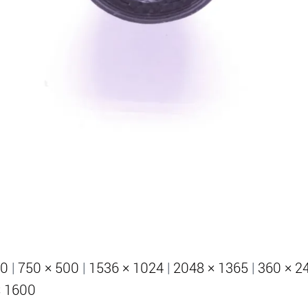
00
|
750 × 500
|
1536 × 1024
|
2048 × 1365
|
360 × 2
× 1600