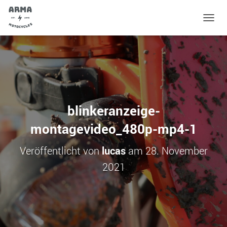
N
A
V
I
G
A
T
I
O
blinkeranzeige-
N
U
montagevideo_480p-mp4-1
M
S
Veröffentlicht von
lucas
am
28. November
C
H
2021
A
L
T
E
N