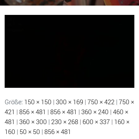
Größe:
150 × 150
|
300 × 169
|
750 × 422
|
750 ×
421
|
856 × 481
|
856 × 481
|
360 × 240
|
460 ×
481
|
360 × 300
|
230 × 268
|
600 × 337
|
160 ×
160
|
50 × 50
|
856 × 481